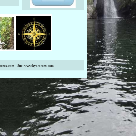
oreex.com
- Site :
www.hydroreex.com