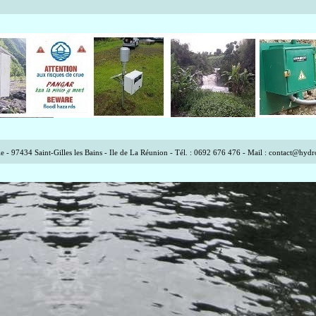
 97434 Saint-Gilles les Bains - Ile de La Réunion - Tél. : 0692 676 476 - Mail :
contact@hydr