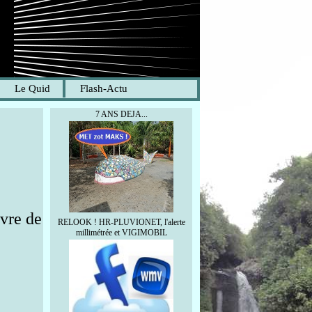
Le Quid
Flash-Actu
7 ANS DEJA...
vre de
RELOOK ! HR-PLUVIONET, l'alerte
millimétrée et VIGIMOBIL